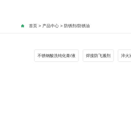
首页
>
产品中心
>
防锈剂/防锈油
不锈钢酸洗钝化膏/液
焊接防飞溅剂
淬火