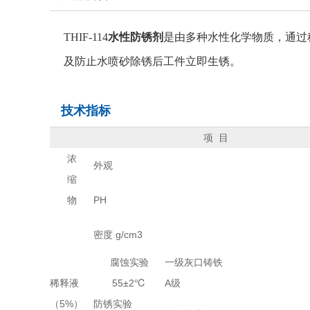
THIF-114
水性防锈剂
是由多种水性化学物质，通过
及防止水喷砂除锈后工件立即生锈。
技术指标
项 目
浓
外观
缩
物
PH
密度 g/cm3
腐蚀实验
一级灰口铸铁
稀释液
55±2℃
A级
（5%）
防锈实验