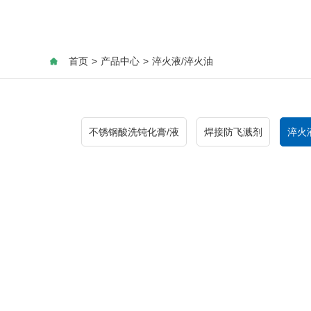
首页
>
产品中心
>
淬火液/淬火油
不锈钢酸洗钝化膏/液
焊接防飞溅剂
淬火