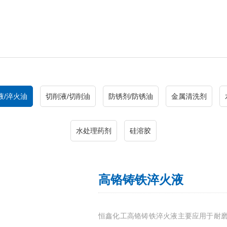
液/淬火油
切削液/切削油
防锈剂/防锈油
金属清洗剂
水处理药剂
硅溶胶
高铬铸铁淬火液
恒鑫化工高铬铸铁淬火液主要应用于耐磨