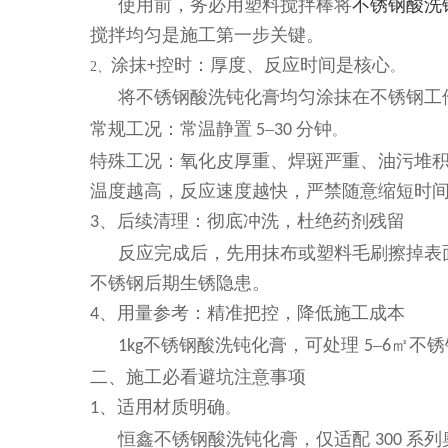
使用前，务必用塑料搅拌棒将
不锈钢酸洗
搅拌均匀是施工第一步关键。
涂抹
控时：厚度、反应时间是核心
+
2、
。
将不锈钢酸洗钝化膏均匀涂抹在不锈钢工
常规工况：常温静置
–
分钟
5
30
。
特殊工况：氧化皮厚重、焊斑严重、油污堆
温度越高，反应速度越快，严禁随意缩短时
、后续清理：彻底冲洗，杜绝药剂残留
3
反应完成后，先用抹布或塑料毛刷擦掉表
不锈钢后期生锈隐患。
、用量参考：精准把控，降低施工成本
4
不锈钢酸洗钝化膏，可处理
–
㎡不锈
1kg
5
6
二、施工必看避坑注意事项
、适用材质明确
1
。
恒鑫不锈钢酸洗钝化膏，仅适配
系列
300